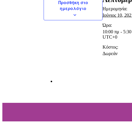
Προσθήκη στο
ημερολόγιο
Ημερομηνία:
Ιούνιος 10, 202
Ώρα:
10:00 πμ - 5:30
UTC+0
Κόστος:
Δωρεάν