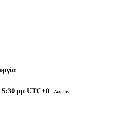
υργία
-
5:30 μμ
UTC+0
Δωρεάν